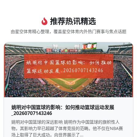
推荐热讯精选
由星空体育精心整理，覆盖星空体育内外热门赛事与焦点话题
姚明对中国篮球的影响：如何推动篮球运动发展
_20260707143246
姚明对中国篮球的深远影响 姚明作为中国篮球的旗帜性人
物，其影响力早已超越了体育竞技的范畴。他不仅在NBA赛
场上取得了巨大成功，向世界展示了...